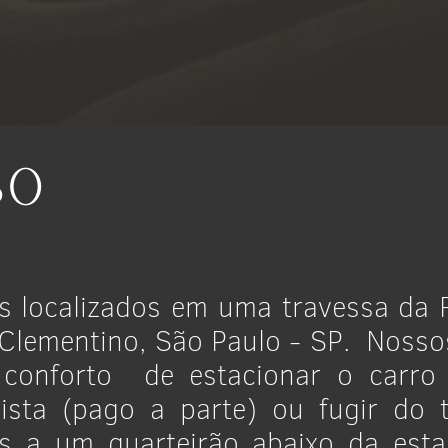
so
s localizados em uma travessa da
 Clementino, São Paulo - SP.
Nosso
conforto
de estacionar o carr
ista (pago a parte) ou fugir do t
s a um quarteirão abaixo da est