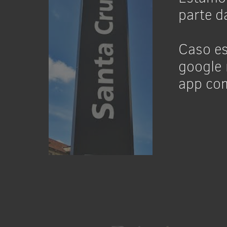
parte da
Caso es
google 
app co